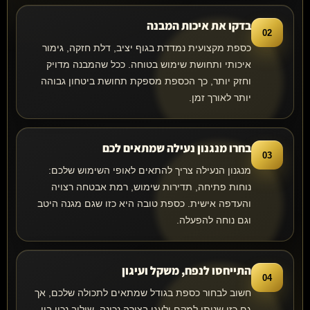
בדקו את איכות המבנה
02
כספת מקצועית נמדדת בגוף יציב, דלת חזקה, גימור
איכותי ותחושת שימוש בטוחה. ככל שהמבנה מדויק
וחזק יותר, כך הכספת מספקת תחושת ביטחון גבוהה
יותר לאורך זמן.
בחרו מנגנון נעילה שמתאים לכם
03
מנגנון הנעילה צריך להתאים לאופי השימוש שלכם:
נוחות פתיחה, תדירות שימוש, רמת אבטחה רצויה
והעדפה אישית. כספת טובה היא כזו שגם מגנה היטב
וגם נוחה להפעלה.
התייחסו לנפח, משקל ועיגון
04
חשוב לבחור כספת בגודל שמתאים לתכולה שלכם, אך
גם כזו שניתן למקם ולעגן בצורה נכונה. שילוב נכון בין