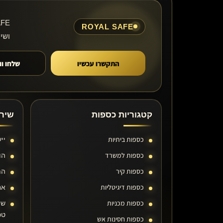
ROYAL SAFE
ושי
התקשרו עכשיו
שלחו ו
קטגוריות כספות
שירו
כספות ביתיות
יי
כספות למשרד
הו
כספות קיר
הת
כספות דיגיטליות
אח
כספות מכניות
שי
טכ
כספות חסינות אש