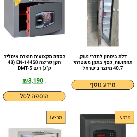
דלת ביטחון לחדרי נשק,
כספת מקצועית תוצרת איטליה
תחמושת, כסף בתקן משטרתי
תקן פריצה EN-14450 (48
40.7 מיוצר בישראל
ק"ג) דגם DMT-5
₪
3,190
מידע נוסף
₪
3,700
הוספה לסל
מבצע!
מבצע!