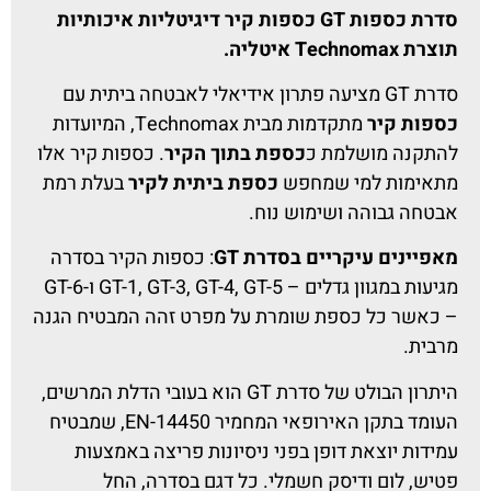
סדרת כספות GT כספות קיר דיגיטליות איכותיות
תוצרת Technomax איטליה.
סדרת GT מציעה פתרון אידיאלי לאבטחה ביתית עם
כספות קיר
מתקדמות מבית Technomax, המיועדות
להתקנה מושלמת כ
כספת בתוך הקיר
. כספות קיר אלו
מתאימות למי שמחפש
כספת ביתית לקיר
בעלת רמת
אבטחה גבוהה ושימוש נוח.
מאפיינים עיקריים בסדרת GT
: כספות הקיר בסדרה
מגיעות במגוון גדלים – GT-1, GT-3, GT-4, GT-5 ו-GT-6
– כאשר כל כספת שומרת על מפרט זהה המבטיח הגנה
מרבית.
היתרון הבולט של סדרת GT הוא בעובי הדלת המרשים,
העומד בתקן האירופאי המחמיר EN-14450, שמבטיח
עמידות יוצאת דופן בפני ניסיונות פריצה באמצעות
פטיש, לום ודיסק חשמלי. כל דגם בסדרה, החל